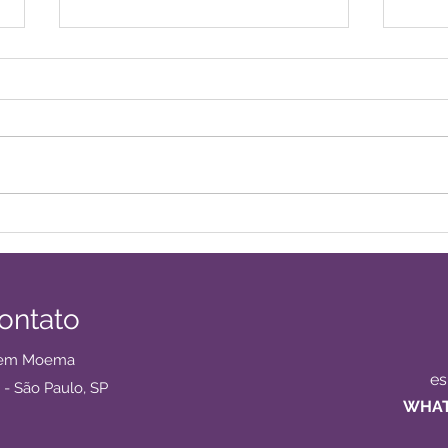
Como escolher um
Para
psicólogo? Um guia rápido
auto
para quem procura
comp
psicóloga em Moema
mes
contato
a em Moema
e
 - São Paulo, SP
WHAT