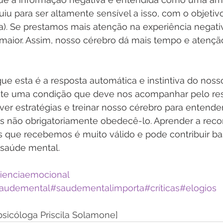
iu para ser altamente sensível a isso, com o objetivo
a). Se prestamos mais atenção na experiência negati
 maior. Assim, nosso cérebro dá mais tempo e atençã
e esta é a resposta automática e instintiva do nosso
e uma condição que deve nos acompanhar pelo rest
r estratégias e treinar nosso cérebro para entender
 não obrigatoriamente obedecê-lo. Aprender a reco
s que recebemos é muito válido e pode contribuir ba
saúde mental. 
lienciaemocional
audemental
#saudementalimporta
#críticas
#elogios
 psicóloga Priscila Solamone]