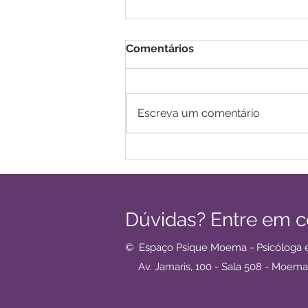
Comentários
Escreva um comentário
Autismo em mulheres
adultas: sinais, diagnóstico
tardio e psicoterapia.
Dúvidas? Entre em 
© Espaço Psique Moema - Psicólog
Av. Jamaris, 100 - Sala 508 - Moema