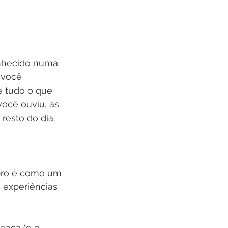
nhecido numa 
 você 
 tudo o que 
ocê ouviu, as 
resto do dia.
bro é como um 
 experiências 
eaça (e o 