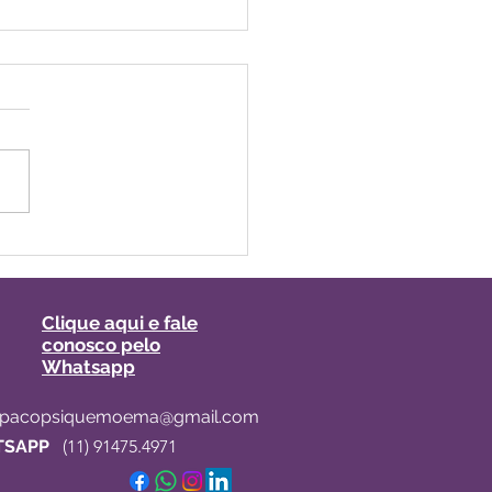
 pessoas muito
críticas: o que é ser
assivo consigo
mo?
Clique aqui e fale
conosco pelo
Whatsapp
spacopsiquemoema@gmail.com
SAPP
(11) 91475.4971