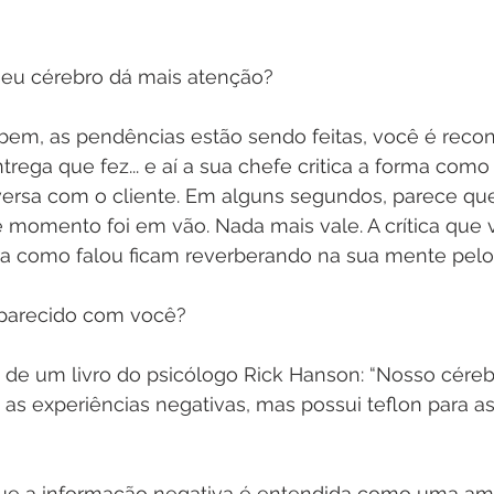
eu cérebro dá mais atenção?
em, as pendências estão sendo feitas, você é reco
trega que fez... e aí a sua chefe critica a forma como
rsa com o cliente. Em alguns segundos, parece que
 momento foi em vão. Nada mais vale. A crítica que v
ra como falou ficam reverberando na sua mente pelo 
 parecido com você?
 de um livro do psicólogo Rick Hanson: “Nosso cére
 as experiências negativas, mas possui teflon para as
ue a informação negativa é entendida como uma am