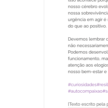
nosso cérebro evolu
nossa sobrevivênci
urgência em agir é
do que ao positivo. 
Devemos lembrar qu
não necessariament
Podemos desenvolve
funcionamento, mas
atenção aos elogio
nosso bem-estar e 
#curiosidades
#resi
#autocompaixao
#s
[Texto escrito pela