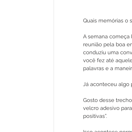
Quais memórias o s
A semana começa b
reunião pela boa en
conduziu uma conve
você fez até aquele
palavras e a manei
Já aconteceu algo
Gosto desse trecho
velcro adesivo para
positivas”.
Isso acontece porq