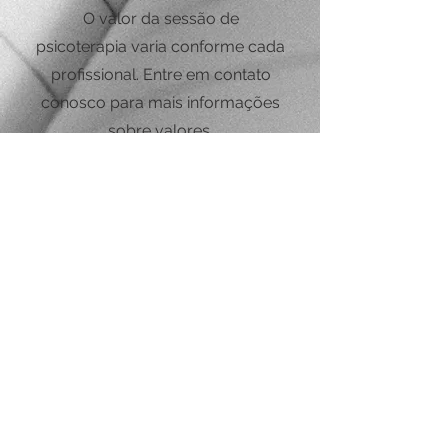
O valor da sessão de
psicoterapia varia conforme cada
profissional. Entre em contato
conosco para mais informações
sobre valores.
ONDE ACONTECE A
SESSÃO PRESENCIAL?
As sessões presenciais
acontecem em dia e horário
previamente agendados no
nosso consultório, no bairro