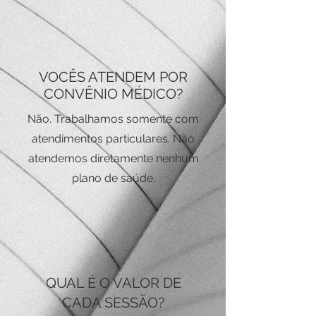
VOCÊS ATENDEM POR
CONVÊNIO MÉDICO?
Não. Trabalhamos somente com
atendimentos particulares. Não
atendemos diretamente nenhum
plano de saúde.
QUAL É O VALOR DE
CADA SESSÃO?