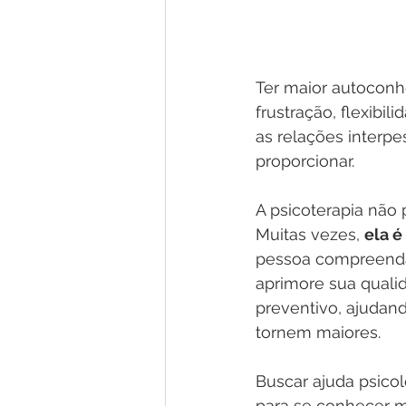
Ter maior autoconh
frustração, flexibi
as relações interpe
proporcionar. 
A psicoterapia não
Muitas vezes, 
ela 
pessoa compreenda
aprimore sua qualid
preventivo, ajudand
tornem maiores. 
Buscar ajuda psico
para se conhecer m