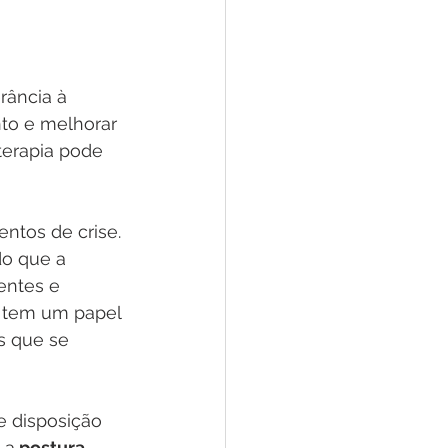
rância à 
nto e melhorar 
terapia pode 
ntos de crise. 
do que a 
ntes e 
a tem um papel 
s que se 
e disposição 
 a
 postura 