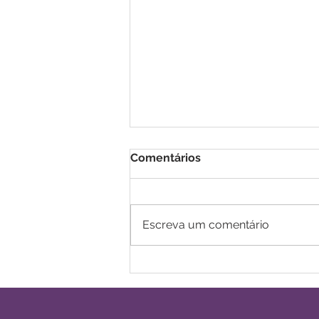
Comentários
Escreva um comentário
Autismo em mulheres
adultas: sinais, diagnóstico
tardio e psicoterapia.