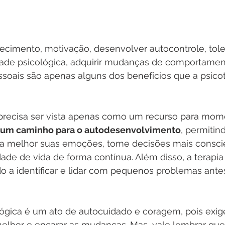
ecimento, motivação, desenvolver autocontrole, tole
lidade psicológica, adquirir mudanças de comportame
ssoais são apenas alguns dos benefícios que a psico
 precisa ser vista apenas como um recurso para mome
é um caminho para o autodesenvolvimento
, permitin
 melhor suas emoções, tome decisões mais conscie
ade de vida de forma contínua. Além disso, a terapi
o a identificar e lidar com pequenos problemas ante
lógica é um ato de autocuidado e coragem, pois exig
elhor e encarar as mudanças. Mas, vale lembrar que